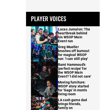
PLAYER VOICES
Lucas Jumalon: The
heartbreak behind
his WSOP Main
Event run
Greg Mueller
brushes off burnout
for magical WSOP
run: 'I can still play'
Rami Hammoud's
'perfect recipe' for
the WSOP Main
Event? 'I did not care'
Moving furniture:
WSOP story started
for 'Gags' in mom's
living room
LA cash game dad
brings friends,
family on