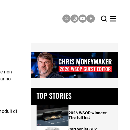
 e non
aranno
TOP STORIES
moduli di
2026 WSOP winners:
The full list
Cartoonist Guy