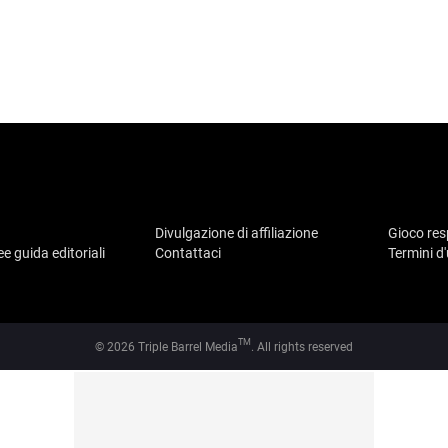
Divulgazione di affiliazione
Gioco res
ee guida editoriali
Contattaci
Termini d
TM
© 2026 Triple Barrel Media
. All rights reserved