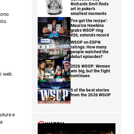
Richards Smit finds
art in poker's
smallest moments
 sono
'I've got the recipe':
ito.
Maurice Hawkins
grabs WSOP ring
#26, extends record
WSOP on ESPN
ratings: How many
people watched the
debut episodes?
2026 WSOP: Women
win big, but the fight
ti web.
continues
5 of the best stories
from the 2026 WSOP
uture e
za
WATCH