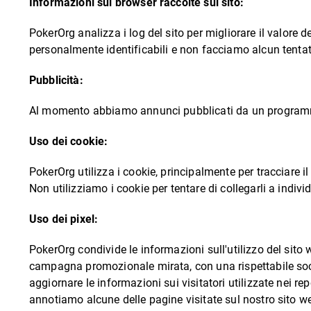
Informazioni sul browser raccolte sul sito:
PokerOrg analizza i log del sito per migliorare il valore de
personalmente identificabili e non facciamo alcun tentati
Pubblicità:
Al momento abbiamo annunci pubblicati da un programma 
Uso dei cookie:
PokerOrg utilizza i cookie, principalmente per tracciare il 
Non utilizziamo i cookie per tentare di collegarli a indivi
Uso dei pixel:
PokerOrg condivide le informazioni sull'utilizzo del sito 
campagna promozionale mirata, con una rispettabile socie
aggiornare le informazioni sui visitatori utilizzate nei repo
annotiamo alcune delle pagine visitate sul nostro sito we