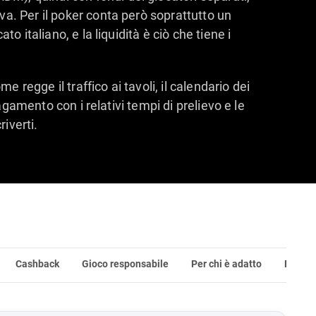
iva. Per il poker conta però soprattutto un
o italiano, e la liquidità è ciò che tiene i
 regge il traffico ai tavoli, il calendario dei
pagamento con i relativi tempi di prelievo e le
riverti.
Cashback
Gioco responsabile
Per chi è adatto
FAQ