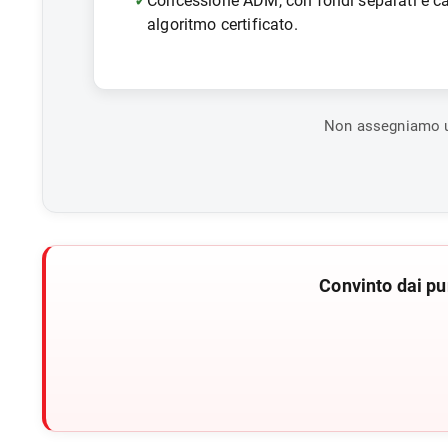
Concessione ADM, con fondi separati e ca
algoritmo certificato.
Non assegniamo un 
Convinto dai pun