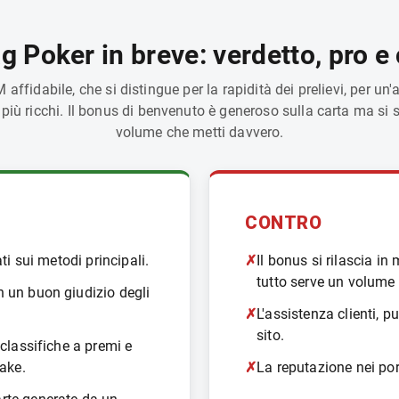
g Poker in breve: verdetto, pro e
 affidabile, che si distingue per la rapidità dei prelievi, per un
i più ricchi. Il bonus di benvenuto è generoso sulla carta ma s
volume che metti davvero.
CONTRO
ti sui metodi principali.
Il bonus si rilascia in
tutto serve un volume 
 un buon giudizio degli
L'assistenza clienti, p
sito.
 classifiche a premi e
rake.
La reputazione nei port