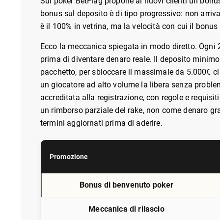
Sul poker BetFlag propone ai nuovi clienti un bonu
bonus sul deposito è di tipo progressivo: non arri
è il 100% in vetrina, ma la velocità con cui il bonus 
Ecco la meccanica spiegata in modo diretto. Ogni 2
prima di diventare denaro reale. Il deposito minimo p
pacchetto, per sbloccare il massimale da 5.000€ ci v
un giocatore ad alto volume la libera senza proble
accreditata alla registrazione, con regole e requisit
un rimborso parziale del rake, non come denaro gra
termini aggiornati prima di aderire.
Promozione
Bonus di benvenuto poker
Meccanica di rilascio