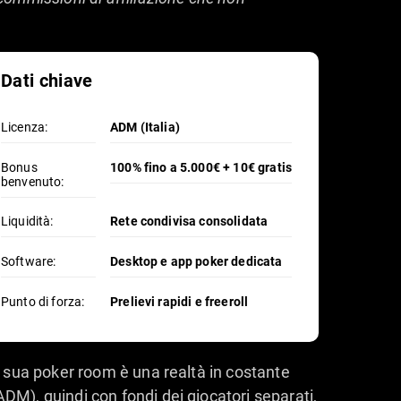
Dati chiave
Licenza:
ADM (Italia)
Bonus
100% fino a 5.000€ + 10€ gratis
benvenuto:
Liquidità:
Rete condivisa consolidata
Software:
Desktop e app poker dedicata
Punto di forza:
Prelievi rapidi e freeroll
a sua poker room è una realtà in costante
DM), quindi con fondi dei giocatori separati,