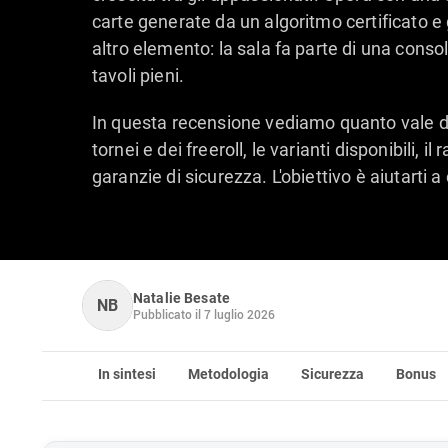
carte generate da un algoritmo certificato e 
altro elemento: la sala fa parte di una consoli
tavoli pieni.
In questa recensione vediamo quanto vale davve
tornei e dei freeroll, le varianti disponibili,
garanzie di sicurezza. L'obiettivo è aiutarti a 
Natalie Besate
NB
Pubblicato il 7 luglio 2026
In sintesi
Metodologia
Sicurezza
Bonus