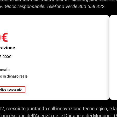
8+. Gioco responsabile: Telefono Verde 800 558 822.
0€
razione
 5.000€
nerato
do in denaro reale
dice necessario
012, cresciuto puntando sull'innovazione tecnologica, e l
 concessione dell'Agenzia delle Dogane e dei Monopoli (A